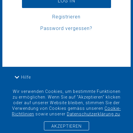
LOG IN
Registrieren
Password vergessen?
keyboard_arrow_down
Hilfe
keyboard_arrow_down
Über uns
Wir verwenden Cookies, um bestimmte Funktionen
zu ermöglichen. Wenn Sie auf "Akzeptieren" klicken
oder auf unserer Website bleiben, stimmen Sie der
Verwendung von Cookies gemäss unseren
Cookie-
keyboard_arrow_down
Preise
Richtlinien
sowie unserer
Datenschutzerklärung zu
.
AKZEPTIEREN